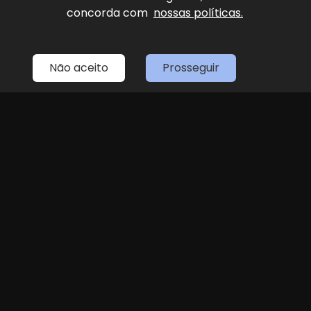
concorda com
nossas políticas.
Home
Estoque
Fale Conosco
Sobre Nós
Entre em contato
Não aceito
Prosseguir
(11) 4087-4887
LOJA 1
(11) 4087-4887
R. Dr. Antenor Soares Gandra, 1439 - Jundiaí
Seg
Sex
das 8h às 18h
Sáb
8h às 14h