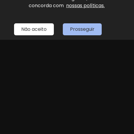
concorda com
nossas políticas.
Home
Estoque
Fale Conosco
Sobre Nós
Entre em contato
Não aceito
Prosseguir
(11) 4087-4887
LOJA 1
(11) 4087-4887
R. Dr. Antenor Soares Gandra, 1439 - Jundiaí
Seg
Sex
das 8h às 18h
Sáb
8h às 14h