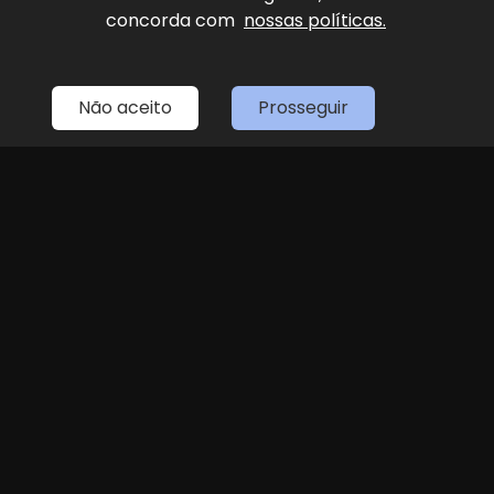
concorda com
nossas políticas.
Home
Estoque
Fale Conosco
Sobre Nós
Entre em contato
Não aceito
Prosseguir
(11) 4087-4887
LOJA 1
(11) 4087-4887
R. Dr. Antenor Soares Gandra, 1439 - Jundiaí
Seg
Sex
das 8h às 18h
Sáb
8h às 14h