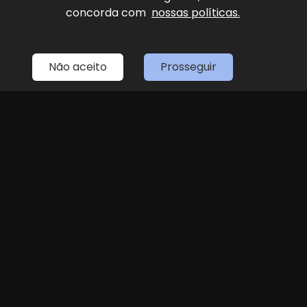
concorda com
nossas políticas.
Home
Estoque
Fale Conosco
Sobre Nós
Entre em contato
Não aceito
Prosseguir
(11) 4087-4887
LOJA 1
(11) 4087-4887
R. Dr. Antenor Soares Gandra, 1439 - Jundiaí
Seg
Sex
das 8h às 18h
Sáb
8h às 14h