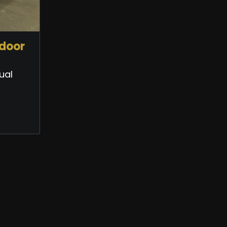
door
ual