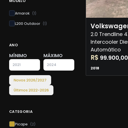
MODELO
Amarok
(
1
)
L200 Outdoor
(
1
)
Volkswage
2.0 Trendline 
Intercooler Die
ANO
Automático
MÍNIMO
MÁXIMO
R$
99.900,00
2018
Novos
2026
/
2027
Últimos
2022
-
2026
CATEGORIA
Picape
(
2
)