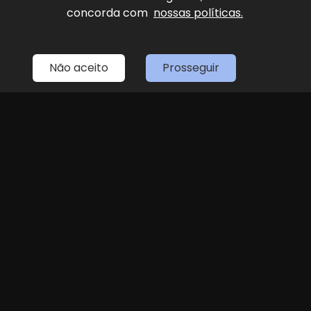
concorda com
nossas políticas.
Home
Estoque
Fale Conosco
Sobre Nós
Entre em contato
Não aceito
Prosseguir
(11) 4087-4887
LOJA 1
(11) 4087-4887
R. Dr. Antenor Soares Gandra, 1439 - Jundiaí
Seg
Sex
das 8h às 18h
Sáb
8h às 14h