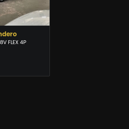
ndero
 8V FLEX 4P
0