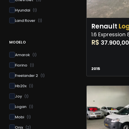
Hyundai
(
1
)
Land Rover
(
1
)
Renault
Lo
1.6 Expression
R$
37.900,00
MODELO
Amarok
(
1
)
Fiorino
(
1
)
2015
Freelander 2
(
1
)
Hb20x
(
1
)
Joy
(
1
)
Logan
(
1
)
Mobi
(
1
)
Onix
(
2
)