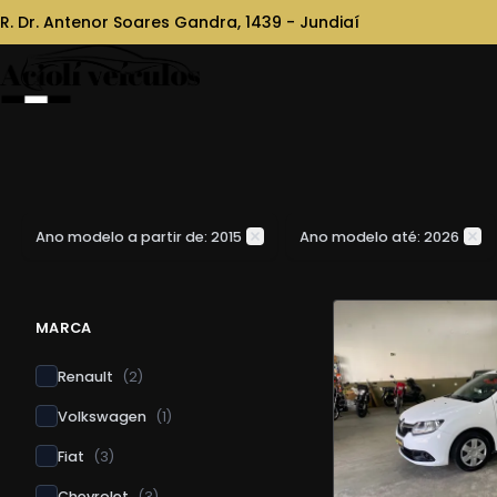
R. Dr. Antenor Soares Gandra, 1439 - Jundiaí
Ano modelo a partir de: 2015
Ano modelo até: 2026
MARCA
Renault
(
2
)
Volkswagen
(
1
)
Fiat
(
3
)
Chevrolet
(
3
)