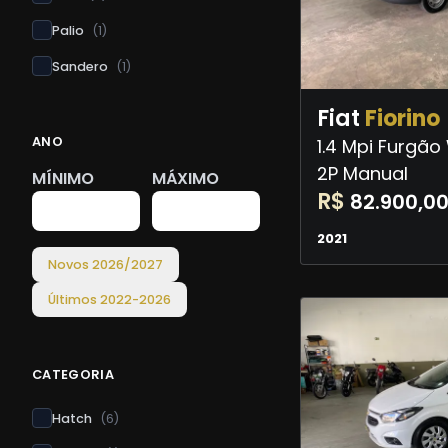
Palio
(
1
)
Sandero
(
1
)
Fiat
Fiorino
ANO
1.4 Mpi Furgão
2P Manual
MÍNIMO
MÁXIMO
R$
82.900,0
2021
Novos
2026
/
2027
Últimos
2022
-
2026
CATEGORIA
Hatch
(
6
)