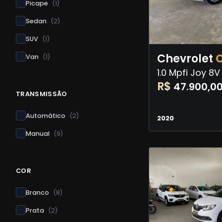
Picape
(
1
)
Sedan
(
2
)
SUV
(
1
)
Chevrolet
O
Van
(
1
)
1.0 Mpfi Joy 8V
R$
47.900,0
TRANSMISSÃO
Automático
(
2
)
2020
Manual
(
9
)
COR
Branco
(
8
)
Prata
(
2
)