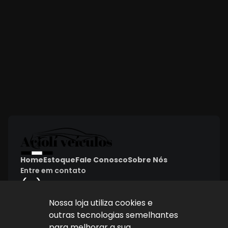
Home
Estoque
Fale Conosco
Sobre Nós
Entre em contato
(11) 4087-4887
Nossa loja utiliza cookies e
LOJA 1
outras tecnologias semelhantes
(11) 4087-4887
para melhorar a sua
R. Dr. Antenor Soares Gandra, 1439 - Jundiaí