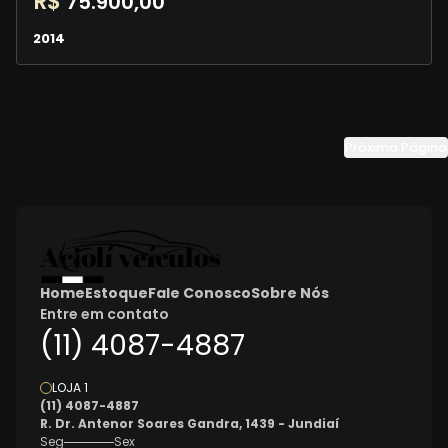
R$
75.900,00
2014
Próxima Página
Home
Estoque
Fale Conosco
Sobre Nós
Entre em contato
(11) 4087-4887
LOJA 1
(11) 4087-4887
R. Dr. Antenor Soares Gandra, 1439 - Jundiaí
Seg
Sex