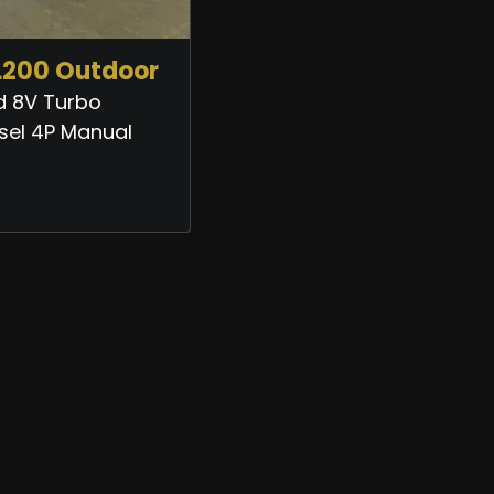
L200 Outdoor
d 8V Turbo
esel 4P Manual
0