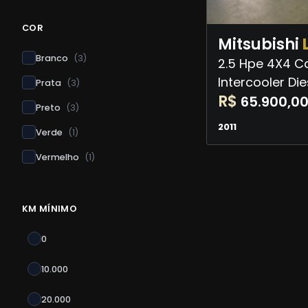
COR
Mitsubishi
Branco
(
3
)
2.5 Hpe 4X4 C
Intercooler Di
Prata
(
3
)
R$
65.900,0
Preto
(
3
)
2011
Verde
(
1
)
Vermelho
(
1
)
KM MÍNIMO
0
10.000
20.000