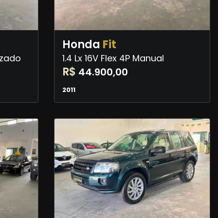
Honda
Fit
izado
1.4 Lx 16V Flex 4P Manual
R$
44.900,00
2011