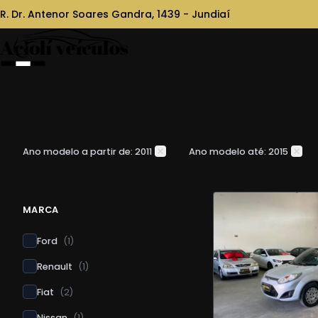
R. Dr. Antenor Soares Gandra, 1439 - Jundiaí
Ano modelo a partir de: 2011
Ano modelo até: 2015
MARCA
Ford
(
1
)
Renault
(
1
)
Fiat
(
2
)
Nissan
(
1
)