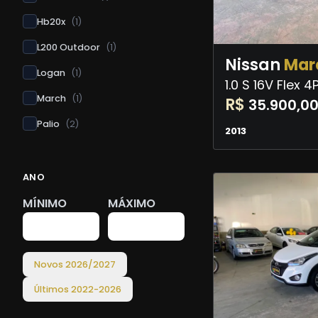
Hb20x
(
1
)
L200 Outdoor
(
1
)
Nissan
Mar
Logan
(
1
)
1.0 S 16V Flex 
March
(
1
)
R$
35.900,0
Palio
(
2
)
2013
ANO
MÍNIMO
MÁXIMO
Novos
2026
/
2027
Últimos
2022
-
2026