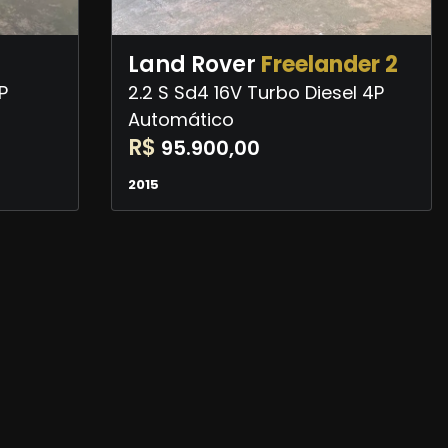
Land Rover
Freelander 2
P
2.2 S Sd4 16V Turbo Diesel 4P
Automático
R$
95.900,00
2015