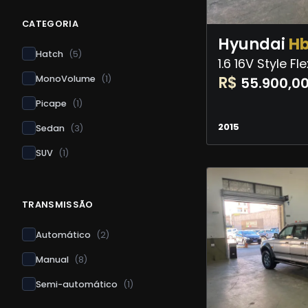
CATEGORIA
Hyundai
H
Hatch
(
5
)
1.6 16V Style F
R$
MonoVolume
(
1
)
55.900,0
Picape
(
1
)
2015
Sedan
(
3
)
SUV
(
1
)
TRANSMISSÃO
Automático
(
2
)
Manual
(
8
)
Semi-automático
(
1
)