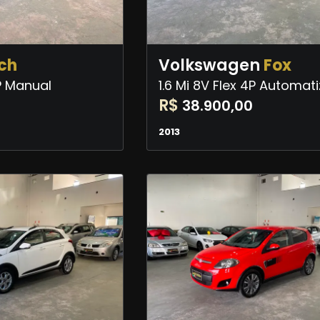
ch
Volkswagen
Fox
4P Manual
1.6 Mi 8V Flex 4P Automat
R$
0
38.900,00
2013