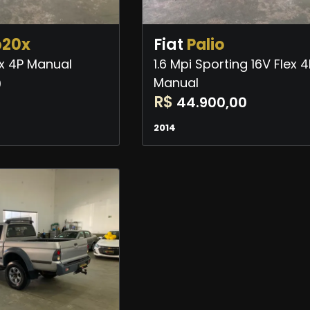
b20x
Fiat
Palio
lex 4P Manual
1.6 Mpi Sporting 16V Flex 4
0
Manual
R$
44.900,00
2014