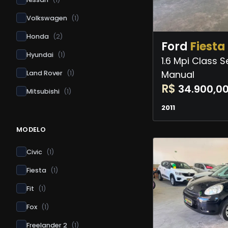
Volkswagen
(
1
)
Honda
(
2
)
Ford
Fiesta
Hyundai
(
1
)
1.6 Mpi Class 
Manual
Land Rover
(
1
)
R$
34.900,0
Mitsubishi
(
1
)
2011
MODELO
Civic
(
1
)
Fiesta
(
1
)
Fit
(
1
)
Fox
(
1
)
Freelander 2
(
1
)