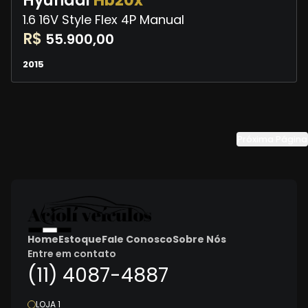
Hyundai
Hb20x
1.6 16V Style Flex 4P Manual
R$
55.900,00
2015
Próxima Página
Home
Estoque
Fale Conosco
Sobre Nós
Entre em contato
(11) 4087-4887
LOJA 1