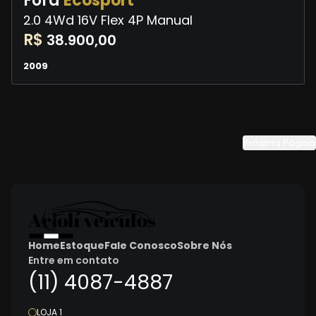
Ford
Ecosport
2.0 4Wd 16V Flex 4P Manual
R$
38.900,00
2009
Próxima Página
Home
Estoque
Fale Conosco
Sobre Nós
Entre em contato
(11) 4087-4887
LOJA 1