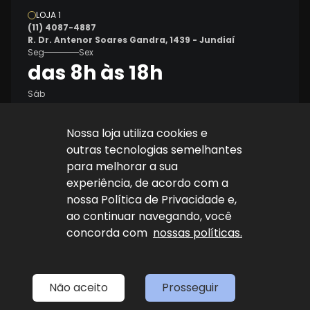
LOJA 1
(11) 4087-4887
R. Dr. Antenor Soares Gandra, 1439 - Jundiaí
Seg
Sex
das 8h às 18h
Sáb
8h às 14h
Nossa loja utiliza cookies e
outras tecnologias semelhantes
para melhorar a sua
experiência, de acordo com a
nossa Política de Privacidade e,
ao continuar navegando, você
Explore nosso sucesso
concorda com
nossas políticas.
Desenvolvido por
sync
Não aceito
Prosseguir