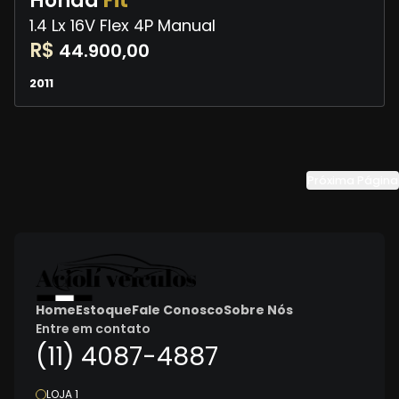
Honda
Fit
1.4 Lx 16V Flex 4P Manual
R$
44.900,00
2011
Próxima Página
Home
Estoque
Fale Conosco
Sobre Nós
Entre em contato
(11) 4087-4887
LOJA 1