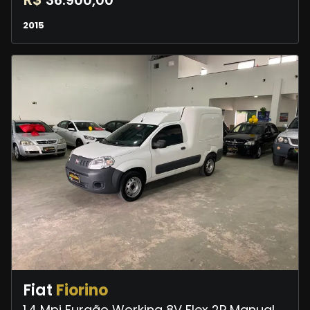
36.900,00
2015
Fiat
Fiorino
1.4 Mpi Furgão Working 8V Flex 2P Manual