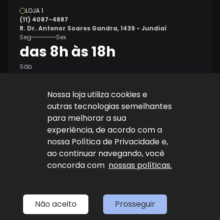
LOJA 1
(11) 4087-4887
R. Dr. Antenor Soares Gandra, 1439 - Jundiaí
Seg
Sex
das 8h às 18h
Sáb
8h às 14h
Nossa loja utiliza cookies e
outras tecnologias semelhantes
para melhorar a sua
experiência, de acordo com a
nossa Política de Privacidade e,
ao continuar navegando, você
Explore nosso sucesso
concorda com
nossas políticas.
Desenvolvido por
sync
Não aceito
Prosseguir