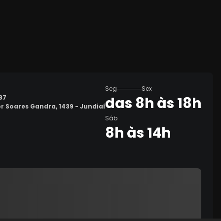
Seg
Sex
87
das 8h às 18h
or Soares Gandra, 1439 - Jundiaí
Sáb
8h às 14h