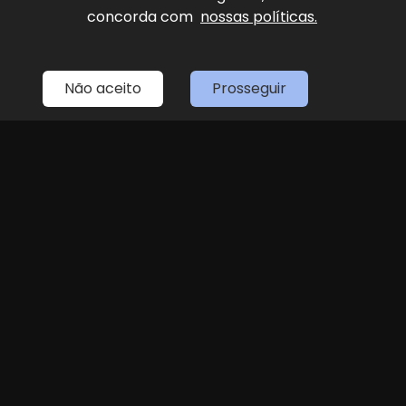
concorda com
nossas políticas.
Home
Estoque
Fale Conosco
Sobre Nós
Entre em contato
Não aceito
Prosseguir
(11) 4087-4887
LOJA 1
(11) 4087-4887
R. Dr. Antenor Soares Gandra, 1439 - Jundiaí
Seg
Sex
das 8h às 18h
Sáb
8h às 14h