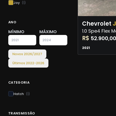
Joy
(
1
)
Chevrolet
ANO
1.0 Spe4 Flex 
MÍNIMO
MÁXIMO
R$
52.900,0
2021
Novos
2026
/
2027
Últimos
2022
-
2026
CATEGORIA
Hatch
(
1
)
TRANSMISSÃO