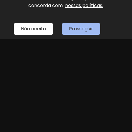
concorda com
nossas políticas.
Home
Estoque
Fale Conosco
Sobre Nós
Entre em contato
Não aceito
Prosseguir
(11) 4087-4887
LOJA 1
(11) 4087-4887
R. Dr. Antenor Soares Gandra, 1439 - Jundiaí
Seg
Sex
das 8h às 18h
Sáb
8h às 14h