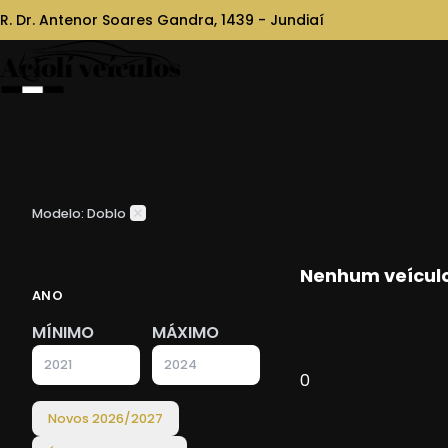
R. Dr. Antenor Soares Gandra, 1439 - Jundiaí
Modelo: Doblo
Nenhum veículo
ANO
MÍNIMO
MÁXIMO
0
Novos
2026
/
2027