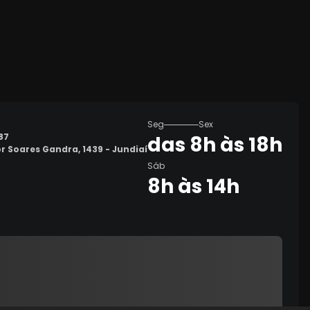
Seg
Sex
87
das 8h às 18h
or Soares Gandra, 1439 - Jundiaí
Sáb
8h às 14h