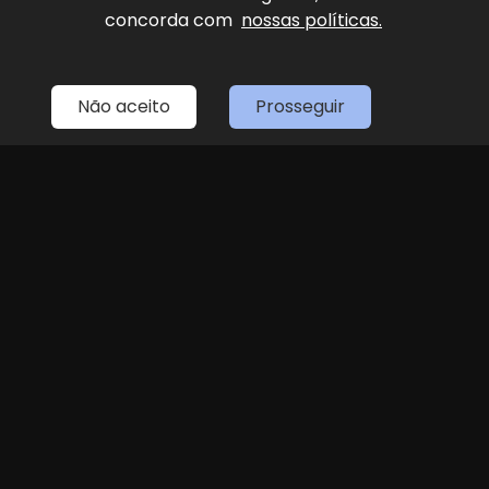
concorda com
nossas políticas.
Home
Estoque
Fale Conosco
Sobre Nós
Entre em contato
Não aceito
Prosseguir
(11) 4087-4887
LOJA 1
(11) 4087-4887
R. Dr. Antenor Soares Gandra, 1439 - Jundiaí
Seg
Sex
das 8h às 18h
Sáb
8h às 14h