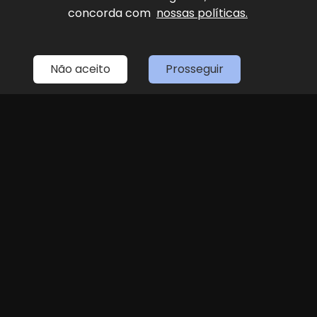
concorda com
nossas políticas.
Home
Estoque
Fale Conosco
Sobre Nós
Entre em contato
Não aceito
Prosseguir
(11) 4087-4887
LOJA 1
(11) 4087-4887
R. Dr. Antenor Soares Gandra, 1439 - Jundiaí
Seg
Sex
das 8h às 18h
Sáb
8h às 14h