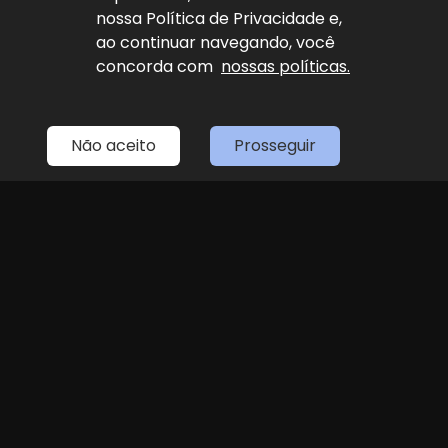
nossa Política de Privacidade e,
LOJA 1
ao continuar navegando, você
(11) 4087-4887
concorda com
nossas políticas.
R. Dr. Antenor Soares Gandra, 1439 - Jundiaí
Seg
Sex
das 8h às 18h
Sáb
Não aceito
Prosseguir
8h às 14h
Explore nosso sucesso
Desenvolvido por
sync