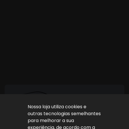
Nossa loja utiliza cookies e
Home
Estoque
Fale Conosco
Sobre Nós
outras tecnologias semelhantes
Entre em contato
para melhorar a sua
(11) 4087-4887
experiência, de acordo com a