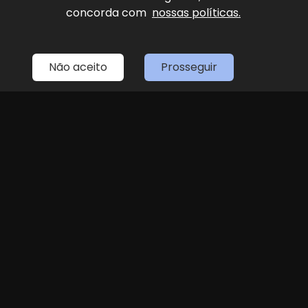
concorda com
nossas políticas.
Home
Estoque
Fale Conosco
Sobre Nós
Entre em contato
Não aceito
Prosseguir
(11) 4087-4887
LOJA 1
(11) 4087-4887
R. Dr. Antenor Soares Gandra, 1439 - Jundiaí
Seg
Sex
das 8h às 18h
Sáb
8h às 14h