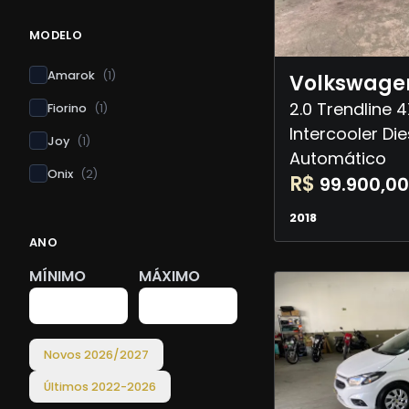
MODELO
Amarok
(
1
)
Volkswage
2.0 Trendline 
Fiorino
(
1
)
Intercooler Die
Joy
(
1
)
Automático
Onix
(
2
)
R$
99.900,00
2018
ANO
MÍNIMO
MÁXIMO
Novos
2026
/
2027
Últimos
2022
-
2026