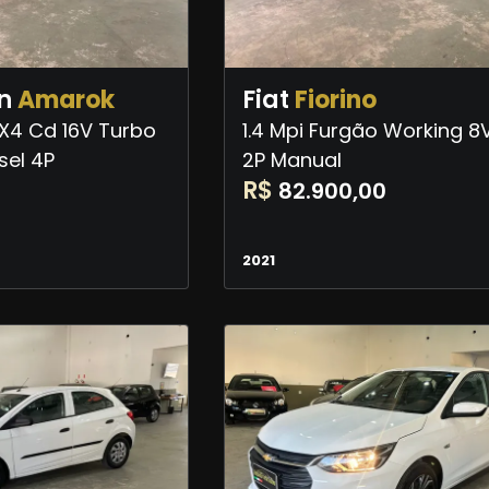
n
Amarok
Fiat
Fiorino
4X4 Cd 16V Turbo
1.4 Mpi Furgão Working 8V
sel 4P
2P Manual
R$
82.900,00
2021