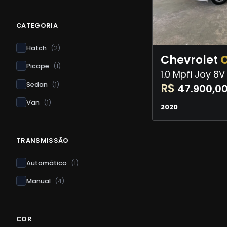
CATEGORIA
Hatch
(
2
)
Chevrolet
O
Picape
(
1
)
1.0 Mpfi Joy 8V
Sedan
(
1
)
R$
47.900,0
Van
(
1
)
2020
TRANSMISSÃO
Automático
(
1
)
Manual
(
4
)
COR