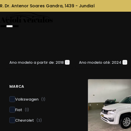
R. Dr. Antenor Soares Gandra, 1439 - Jundiaí
Ano modelo a partir de: 2018
Ano modelo até: 2024
MARCA
Volkswagen
(
1
)
Fiat
(
1
)
Chevrolet
(
3
)