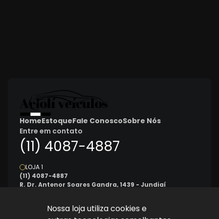
Home
Estoque
Fale Conosco
Sobre Nós
Entre em contato
(11) 4087-4887
LOJA 1
(11) 4087-4887
R. Dr. Antenor Soares Gandra, 1439 - Jundiaí
Seg
Sex
das 8h às 18h
Nossa loja utiliza cookies e