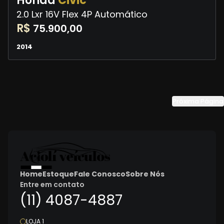
Honda
Civic
2.0 Lxr 16V Flex 4P Automático
R$
75.900,00
2014
Próxima Página
Home
Estoque
Fale Conosco
Sobre Nós
Entre em contato
(11) 4087-4887
LOJA 1