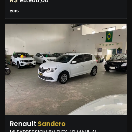
R$
95.900,00
2015
Renault
Sandero