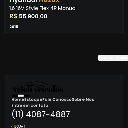
Hyundai
Hb20x
1.6 16V Style Flex 4P Manual
R$
55.900,00
2015
Próxima Página
Home
Estoque
Fale Conosco
Sobre Nós
Entre em contato
(11) 4087-4887
LOJA 1