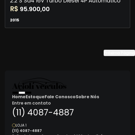
2.2 S Sd4 16V Turbo Diesel 4P Automático
R$
95.900,00
2015
Próxima Página
Home
Estoque
Fale Conosco
Sobre Nós
Entre em contato
(11) 4087-4887
LOJA 1
(11) 4087-4887