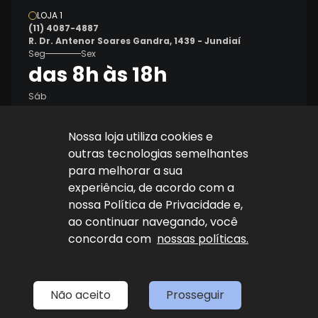
LOJA 1
(11) 4087-4887
R. Dr. Antenor Soares Gandra, 1439 - Jundiaí
Seg
Sex
das 8h às 18h
Sáb
8h às 14h
Nossa loja utiliza cookies e
outras tecnologias semelhantes
para melhorar a sua
experiência, de acordo com a
nossa Política de Privacidade e,
ao continuar navegando, você
Explore nosso sucesso
concorda com
nossas políticas.
Desenvolvido por
sync
Não aceito
Prosseguir