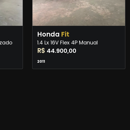
Honda
Fit
izado
1.4 Lx 16V Flex 4P Manual
R$
44.900,00
2011