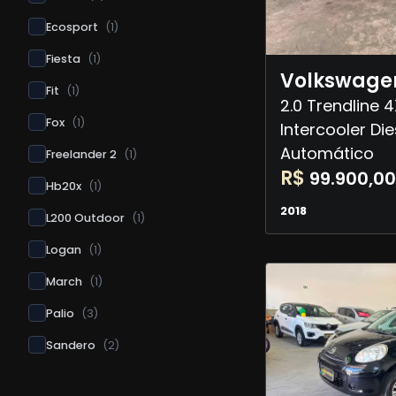
Ecosport
(
1
)
Fiesta
(
1
)
Volkswage
Fit
(
1
)
2.0 Trendline 
Fox
(
1
)
Intercooler Die
Automático
Freelander 2
(
1
)
R$
99.900,00
Hb20x
(
1
)
2018
L200 Outdoor
(
1
)
Logan
(
1
)
March
(
1
)
Palio
(
3
)
Sandero
(
2
)