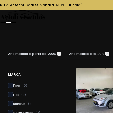
R. Dr. Antenor Soares Gandra, 1439 - Jundiaí
Ano modelo a partir de: 2006
Ano modelo até: 2019
MARCA
Ford
(
2
)
Fiat
(
3
)
Renault
(
3
)
Volkswagen
(
2
)