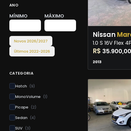
ANO
MÍNIMO
MÁXIMO
Nissan
Mar
Novos
2026
/
2027
1.0 S 16V Flex 
R$
35.900,0
Últimos
2022
-
2026
2013
CATEGORIA
Hatch
(
9
)
MonoVolume
(
1
)
Picape
(
2
)
Sedan
(
4
)
SUV
(
3
)