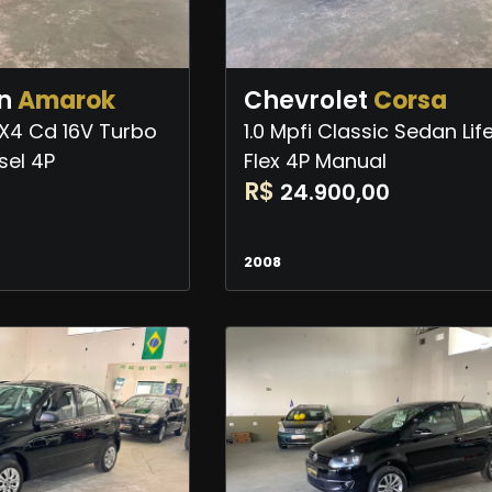
n
Amarok
Chevrolet
Corsa
4X4 Cd 16V Turbo
1.0 Mpfi Classic Sedan Lif
sel 4P
Flex 4P Manual
R$
24.900,00
2008