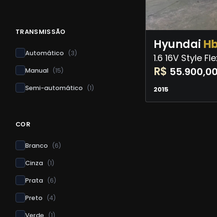
TRANSMISSÃO
Hyundai
H
Automático
(
3
)
1.6 16V Style F
R$
55.900,0
Manual
(
15
)
Semi-automático
(
1
)
2015
COR
Branco
(
6
)
Cinza
(
1
)
Prata
(
6
)
Preto
(
4
)
Verde
(
1
)