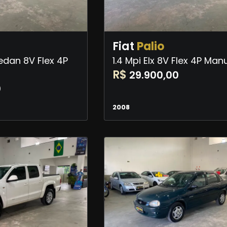
Fiat
Palio
Sedan 8V Flex 4P
1.4 Mpi Elx 8V Flex 4P Man
R$
29.900,00
0
2008