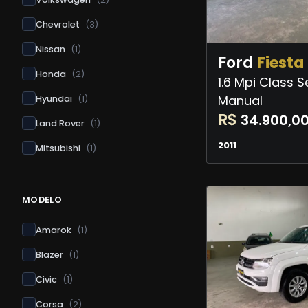
Chevrolet
(
3
)
Nissan
(
1
)
Ford
Fiesta
Honda
(
2
)
1.6 Mpi Class 
Manual
Hyundai
(
1
)
R$
34.900,0
Land Rover
(
1
)
2011
Mitsubishi
(
1
)
MODELO
Amarok
(
1
)
Blazer
(
1
)
Civic
(
1
)
Corsa
(
2
)