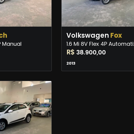
ch
Volkswagen
Fox
4P Manual
1.6 Mi 8V Flex 4P Automat
R$
0
38.900,00
2013