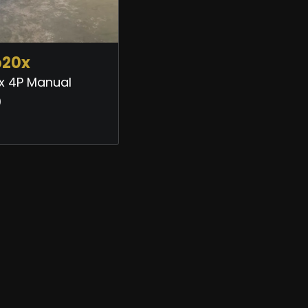
b20x
lex 4P Manual
0