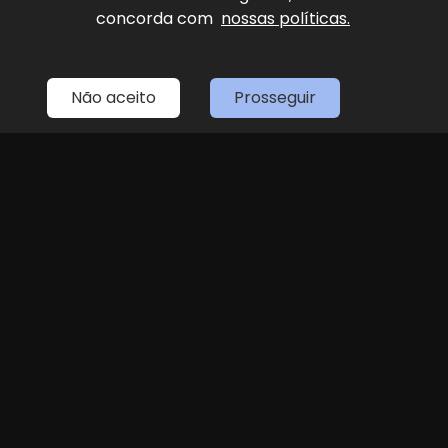
concorda com
nossas políticas.
Home
Estoque
Fale Conosco
Sobre Nós
Entre em contato
Não aceito
Prosseguir
(11) 4087-4887
LOJA 1
(11) 4087-4887
R. Dr. Antenor Soares Gandra, 1439 - Jundiaí
Seg
Sex
das 8h às 18h
Sáb
8h às 14h