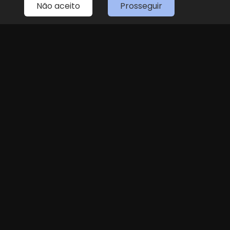
Não aceito
Prosseguir
Home
Estoque
Fale Conosco
Sobre Nós
Entre em contato
(11) 4087-4887
LOJA 1
(11) 4087-4887
R. Dr. Antenor Soares Gandra, 1439 - Jundiaí
Seg
Sex
das 8h às 18h