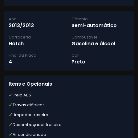
Ano
Câmbio
2013/2013
Semi-automático
Carroceria
Combustível
Hatch
Gasolina e álcool
Final da Placa
Cor
4
Preto
Itens e Opcionais
✓
Freio ABS
✓
Travas elétricas
✓
Limpador traseiro
✓
Desembaçador traseiro
✓
Ar condicionado