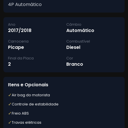
4P Automático
Ano
Câmbio
2017/2018
Automático
Carroceria
Combustível
Picape
Diesel
Final da Placa
Cor
2
Branco
Itens e Opcionais
✓
Air bag do motorista
✓
Controle de estabilidade
✓
Freio ABS
✓
Travas elétricas