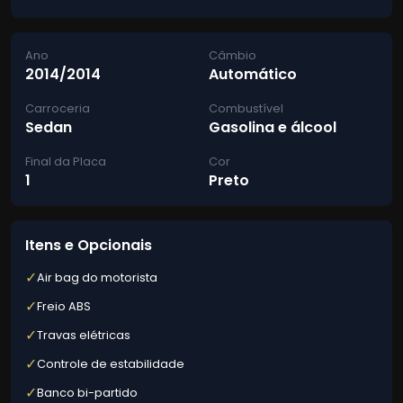
Ano
Câmbio
2014/2014
Automático
Carroceria
Combustível
Sedan
Gasolina e álcool
Final da Placa
Cor
1
Preto
Itens e Opcionais
✓
Air bag do motorista
✓
Freio ABS
✓
Travas elétricas
✓
Controle de estabilidade
✓
Banco bi-partido