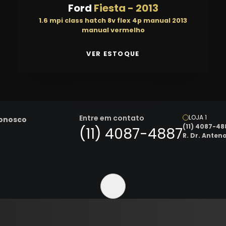
Ford
Fiesta
-
2013
1.6 mpi class hatch 8v flex 4p manual 2013
manual vermelho
VER ESTOQUE
Entre em contato
LOJA 1
Conosco
(11) 4087-48
(11) 4087-4887
R. Dr. Anten