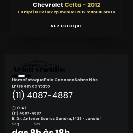
Chevrolet
Celta
-
2012
1.0 mpfi ls 8v flex 2p manual 2012 manual preto
VER ESTOQUE
Home
Estoque
Fale Conosco
Sobre Nós
Entre em contato
(11) 4087-4887
LOJA 1
(11) 4087-4887
R. Dr. Antenor Soares Gandra, 1439 - Jundiaí
Seg
Sex
das 8h às 18h